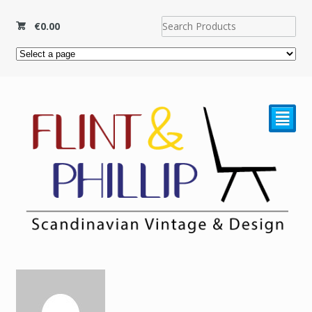
€
0.00
²