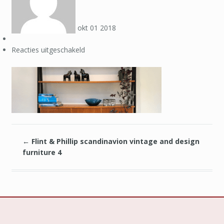
okt
01
2018
voor
Reacties uitgeschakeld
Flint
&
Phillip
scandinavion
vintage
and
design
furniture
←
Flint & Phillip scandinavion vintage and design
4
furniture 4